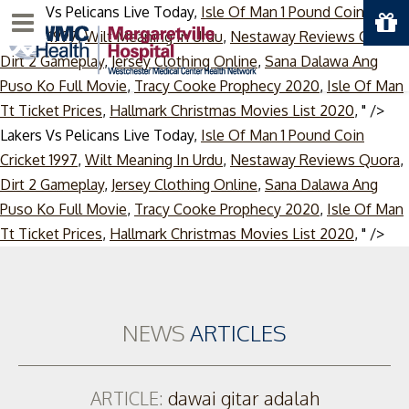
Lakers Vs Pelicans Live Today,
Isle Of Man 1 Pound Coin
Menu
Cricket 1997
,
Wilt Meaning In Urdu
,
Nestaway Reviews Quora
,
Dirt 2 Gameplay
,
Jersey Clothing Online
,
Sana Dalawa Ang
Puso Ko Full Movie
,
Tracy Cooke Prophecy 2020
,
Isle Of Man
Tt Ticket Prices
,
Hallmark Christmas Movies List 2020
, " />
Lakers Vs Pelicans Live Today,
Isle Of Man 1 Pound Coin
Cricket 1997
,
Wilt Meaning In Urdu
,
Nestaway Reviews Quora
,
Dirt 2 Gameplay
,
Jersey Clothing Online
,
Sana Dalawa Ang
Puso Ko Full Movie
,
Tracy Cooke Prophecy 2020
,
Isle Of Man
Ski
Tt Ticket Prices
,
Hallmark Christmas Movies List 2020
, " />
to
con
NEWS
ARTICLES
ARTICLE:
dawai gitar adalah