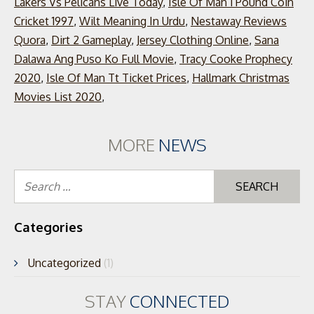
Lakers Vs Pelicans Live Today
,
Isle Of Man 1 Pound Coin
Cricket 1997
,
Wilt Meaning In Urdu
,
Nestaway Reviews
Quora
,
Dirt 2 Gameplay
,
Jersey Clothing Online
,
Sana
Dalawa Ang Puso Ko Full Movie
,
Tracy Cooke Prophecy
2020
,
Isle Of Man Tt Ticket Prices
,
Hallmark Christmas
Movies List 2020
,
MORE
NEWS
Se
for
Categories
Uncategorized
(1)
STAY
CONNECTED