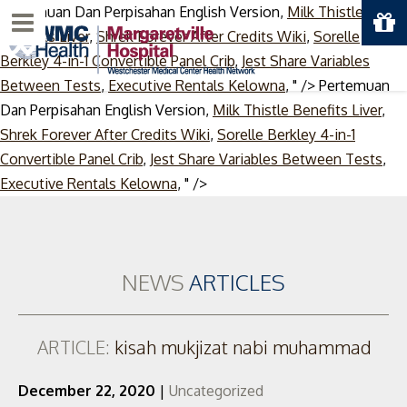
Pertemuan Dan Perpisahan English Version,
Milk Thistle
Menu
Benefits Liver
,
Shrek Forever After Credits Wiki
,
Sorelle
Berkley 4-in-1 Convertible Panel Crib
,
Jest Share Variables
Between Tests
,
Executive Rentals Kelowna
, " />
Pertemuan
Dan Perpisahan English Version,
Milk Thistle Benefits Liver
,
Shrek Forever After Credits Wiki
,
Sorelle Berkley 4-in-1
Convertible Panel Crib
,
Jest Share Variables Between Tests
,
Skip
Executive Rentals Kelowna
, " />
to
content
NEWS
ARTICLES
ARTICLE:
kisah mukjizat nabi muhammad
December 22, 2020
|
Uncategorized